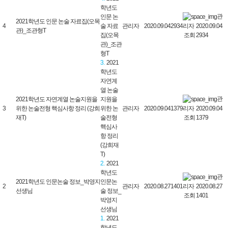
학년도
관
인문 논
2021학년도 인문 논술 자료집(오목
리자 2020.09.04
4
술 자료
관리자
2020.09.04
2934
관)_조관형T
조회 2934
집(오목
관)_조관
형T
3.
2021
학년도
자연계
열 논술
관
2021학년도 자연계열 논술지원을
지원을
리자 2020.09.04
3
위한 논술전형 핵심사항 정리 (강희
위한 논
관리자
2020.09.04
1379
조회 1379
재T)
술전형
핵심사
항 정리
(강희재
T)
2.
2021
학년도
관
2021학년도 인문논술 정보_박영지
인문논
리자 2020.08.27
2
관리자
2020.08.27
1401
선생님
술 정보_
조회 1401
박영지
선생님
1.
2021
학년도