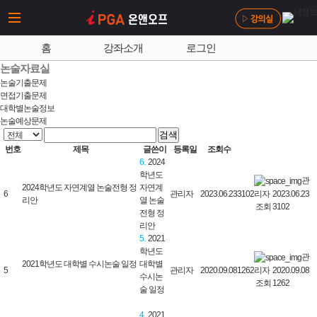
홈
강좌소개
로그인
논술자료실
논술기출문제
면접기출문제
대학별논술정보
논술예상문제
검색
번호
제목
글쓴이
등록일
조회수
6.
2024
학년도
관
2024학년도 자연계열 논술전형 정
자연계
리자 2023.06.23
6
관리자
2023.06.23
3102
리안
열 논술
조회 3102
전형 정
리안
5.
2021
학년도
관
2021학년도 대학별 수시논술 일정
대학별
리자 2020.09.08
5
관리자
2020.09.08
1262
수시논
조회 1262
술 일정
4.
2021