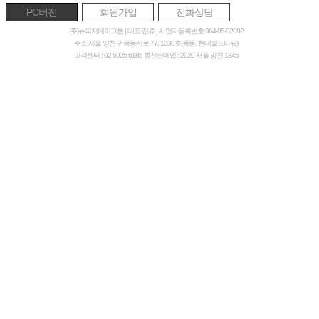
PC버전
회원가입
전화상담
(주)뉴피지에이그룹 | 대표:진류 | 사업자등록번호:364-85-02082
주소:서울 양천구 목동서로 77, 1330호(목동, 현대월드타워)
고객센터 : 02-6925-6185 통신판매업 : 2020-서울 양천-1345