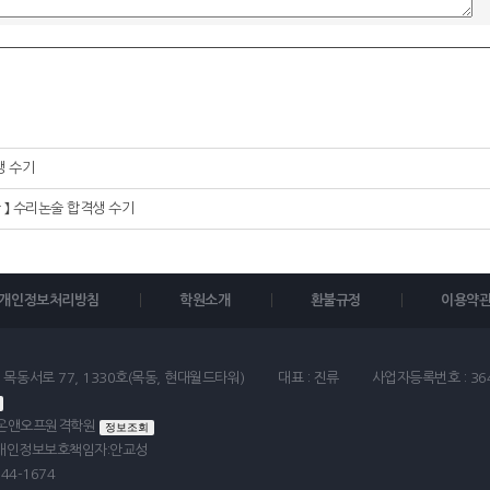
생 수기
학 】 수리논술 합격생 수기
개인정보처리방침
학원소개
환불규정
이용약
 목동서로 77, 1330호(목동, 현대월드타워)
대표 : 진류
사업자등록번호 : 364
에이온앤오프원격학원
정보조회
| 개인정보보호책임자:안교성
644-1674