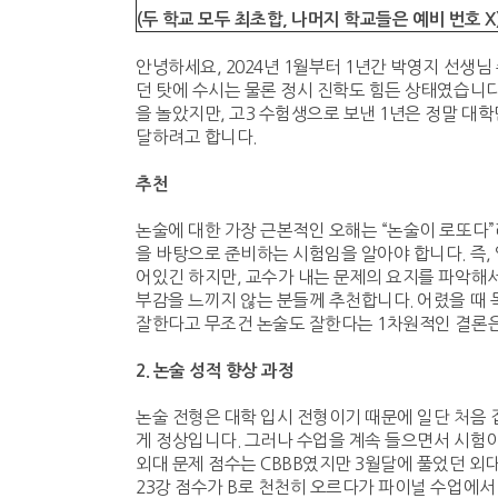
(
두 학교 모두 최초합
,
나머지 학교들은 예비 번호
X
안녕하세요, 2024년 1월부터 1년간 박영지 선생님
던 탓에 수시는 물론 정시 진학도 힘든 상태였습니다
을 놀았지만, 고3 수험생으로 보낸 1년은 정말 대학
달하려고 합니다.
추천
논술에 대한 가장 근본적인 오해는 “논술이 로또다”
을 바탕으로 준비하는 시험임을 알아야 합니다. 즉,
어있긴 하지만, 교수가 내는 문제의 요지를 파악해서
부감을 느끼지 않는 분들께 추천합니다. 어렸을 때 
잘한다고 무조건 논술도 잘한다는 1차원적인 결론은
2.
논술 성적 향상 과정
논술 전형은 대학 입시 전형이기 때문에 일단 처음 
게 정상입니다. 그러나 수업을 계속 들으면서 시험이
외대 문제 점수는 CBBB였지만 3월달에 풀었던 외대
23강 점수가 B로 천천히 오르다가 파이널 수업에