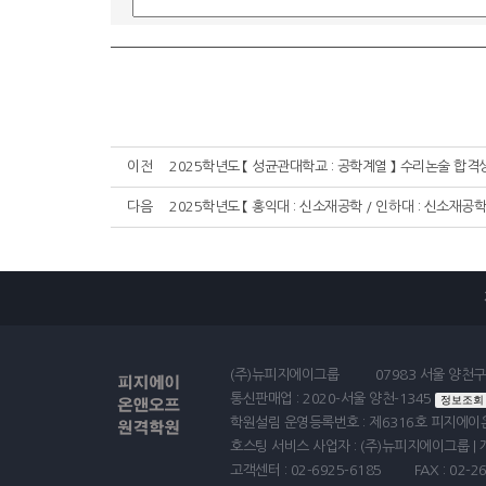
이전
2025학년도 【 성균관대학교 : 공학계열 】 수리논술 합격
다음
2025학년도 【 홍익대 : 신소재공학 / 인하대 : 신소재공
(주)뉴피지에이그룹
07983 서울 양천구
통신판매업 : 2020-서울 양천-1345
정보조회
학원설림 운영등록번호 : 제6316호 피지
호스팅 서비스 사업자 : (주)뉴피지에이그룹 
고객센터 : 02-6925-6185
FAX : 02-2