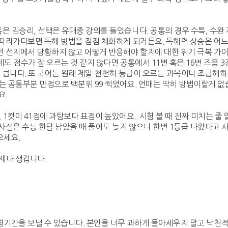
은 김승리, 선택은 유대종 강의를 들었습니다. 공통의 경우 수특, 수완
 따라가다보면 독해 방법을 점점 체화하게 되거든요. 독해력 상승은 어느
떤 선지에서 당황하지 않고 어떻게 반응해야 할지에 대한 위기 극복 가이
도 점수가 잘 오르는 것 같지 않다면 공통에서 11번 혹은 16번 즈음 
히 큽니다. 또 국어는 원래 제일 천천히 등급이 오르는 과목이니 조급해하
는 공통부분 만점으로 백분위 99 찍었어요. 언매는 딱히 방법이랄게 없
요.
. 1컷이 41점에 과탐보다 표점이 높았어요.. 시험 볼 때 진짜 미치는 줄
 사설은 수능 한달 남았을 때 풀어도 늦지 않으니 한번 1등급 나왔다고 
으세요.
언제나 생깁니다.
험기간을 보낼 수 있습니다. 본인을 너무 과하게 몰아세우지 말고 낙천