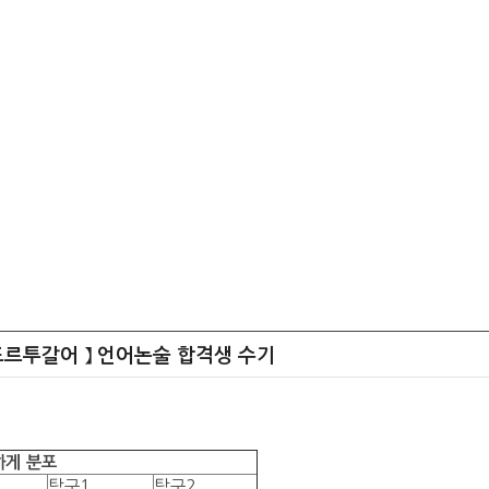
강
논술자료실
커뮤니티
나의강의실
: 포르투갈어 】 언어논술 합격생 수기
하게 분포
탐구1
탐구2