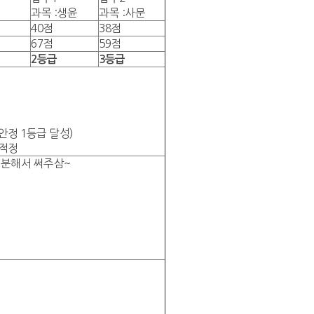
과목 :생윤
과목 :사문
40점
38점
67점
59점
2등급
3등급
안정 1등급 달성)
 적정
구분해서 써주삼~