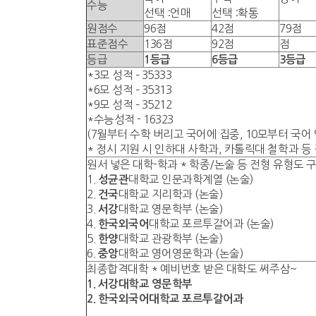
수능
선택 :언매
선택 :확통
원점수
96점
42점
79점
표준점수
136점
92점
점
등급
1등급
6등급
3등급
*3모 성적 – 35333
*6모 성적 – 35313
*9모 성적 – 35212
*수능성적 - 16323
(7월부터 수학 버리고 국어에 집중, 10모부터 국어 
* 정시 지원 시 인하대 사학과, 카톨릭대 철학과 등
원서 넣은 대학-학과 * 학종/논술 등 전형 유형도 
1.
성균관
대학교 인문과학계열 (논술)
2.
건국
대학교 지리학과 (논술)
3.
서강
대학교 영문학부 (논술)
4.
한국외국어
대학교 포르투갈어과 (논술)
5.
한양
대학교 관광학부 (논술)
6.
중앙
대학교 영어영문학과 (논술)
최종합격대학 * 예비번호 받은 대학도 써주삼~
1.
서강대학교 영문학부
2.
한국외국어대학교 포르투갈어과