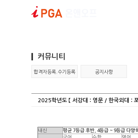
논술인
커뮤니티
합격자등록.수기등록
공지사항
2025학년도 【 서강대 : 영문 / 한국외대 
내신
평균 7등급 후반, 4등급 ~ 9등급 다양
국어
수학
영어