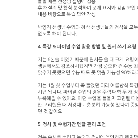
들을 때는 선생님 설명에 집중
후 해설지 및 첨삭 분석하며 문제 요지와 감점 요인
내용 바탕으로 복습 답안 작성
박영지 선생님 수업과 첨삭 선생님들의 첨삭을 모두
없도록 해야 합니다.
4.
특강
&
파이널 수업 활용 방법 및 원서 쓰기 요령
저는 6논술 이었기 때문에 원서를 쓸 때 크게 요령
생님께서도 강조하시겠지만 가장 중요한 건 수능 최저
맞추지 못했으면 수능 때도 못 맞출 가능성 90%라
저는 1월 첫 수업부터 쭉 들었던 터라 여름방학 특
시면 됩니다. 파이널 수업의 경우 주력 대학 두 개 
부족해질 수 있어요. 어떤 수업을 들을지 고민될 때
안 고려했을 때 서강대도 충분히 가능성 있다며 중앙
던 것 같아요.
5.
정시 및 수험기간 멘탈 관리 조언
저는 수시를 버리고 논술과 정시에 올인하긴 했지만