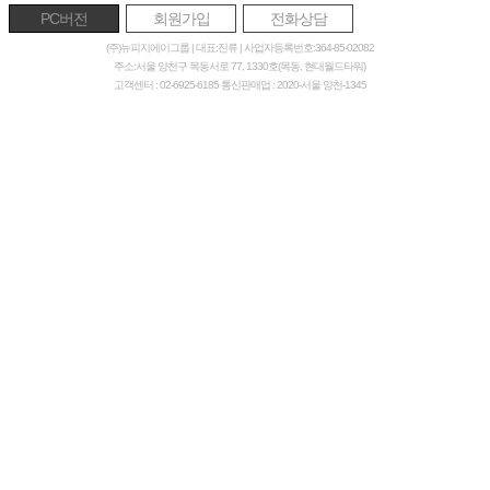
PC버전
회원가입
전화상담
(주)뉴피지에이그룹 | 대표:진류 | 사업자등록번호:364-85-02082
주소:서울 양천구 목동서로 77, 1330호(목동, 현대월드타워)
고객센터 : 02-6925-6185 통신판매업 : 2020-서울 양천-1345